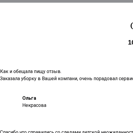
1
Как и обещала пищу отзыв.
Заказала уборку в Вашей компани, очень порадовал сервис
Ольга
Некрасова
Спасибо что справились со следами детской неожиданности 